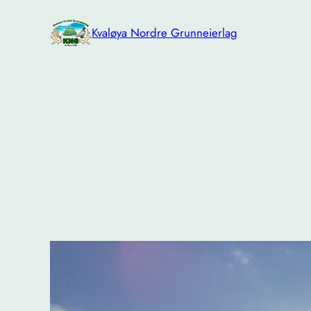
Hopp
til
Kvaløya Nordre Grunneierlag
innhold