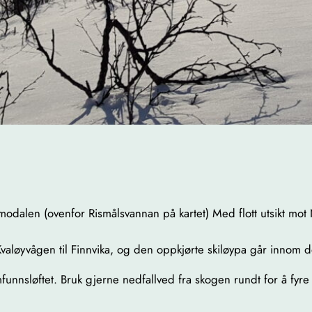
modalen (ovenfor Rismålsvannan på kartet) Med flott utsikt mo
Kvaløyvågen til Finnvika, og den oppkjørte skiløypa går innom 
funnsløftet. Bruk gjerne nedfallved fra skogen rundt for å fyre 