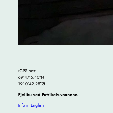
(GPS pos:
69°47’6.40″N
19° 0’42.28″Ø
Fjellbu ved Futrikelv-vannene.
Info in English