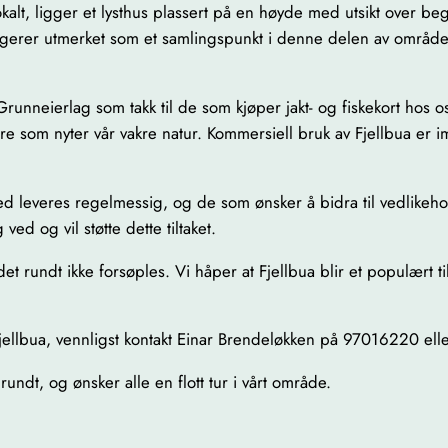
alt, ligger et lysthus plassert på en høyde med utsikt over be
fungerer utmerket som et samlingspunkt i denne delen av område
runneierlag som takk til de som kjøper jakt- og fiskekort hos o
 som nyter vår vakre natur. Kommersiell bruk av Fjellbua er imid
 Ved leveres regelmessig, og de som ønsker å bidra til vedlik
ed og vil støtte dette tiltaket.
rådet rundt ikke forsøples. Vi håper at Fjellbua blir et populært t
ellbua, vennligst kontakt Einar Brendeløkken på 97016220 ell
undt, og ønsker alle en flott tur i vårt område.