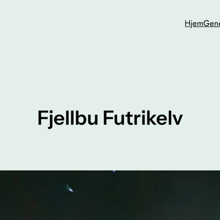
Hjem
Gene
Fjellbu Futrikelv