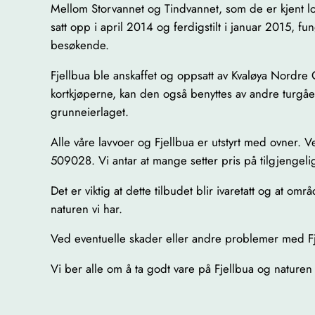
Mellom Storvannet og Tindvannet, som de er kjent lok
satt opp i april 2014 og ferdigstilt i januar 2015, 
besøkende.
Fjellbua ble anskaffet og oppsatt av Kvaløya Nordre G
kortkjøperne, kan den også benyttes av andre turgåere
grunneierlaget.
Alle våre lavvoer og Fjellbua er utstyrt med ovner.
509028. Vi antar at mange setter pris på tilgjengelig v
Det er viktig at dette tilbudet blir ivaretatt og at om
naturen vi har.
Ved eventuelle skader eller andre problemer med Fj
Vi ber alle om å ta godt vare på Fjellbua og naturen r