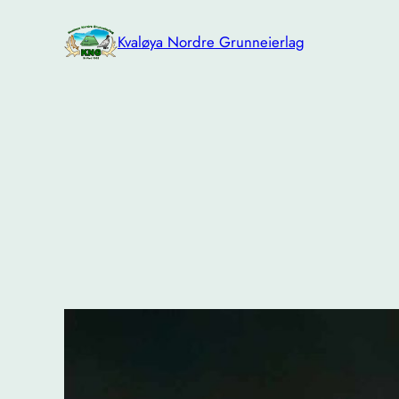
Hopp
til
Kvaløya Nordre Grunneierlag
innhold