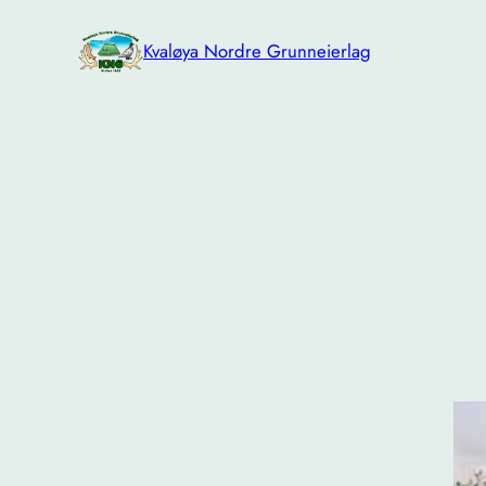
Hopp
til
Kvaløya Nordre Grunneierlag
innhold